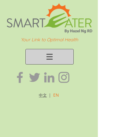
Your Link to Optimal Health
｜
EN
中文