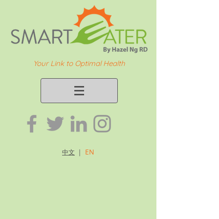
Your Link to Optimal Health
｜
EN
中文