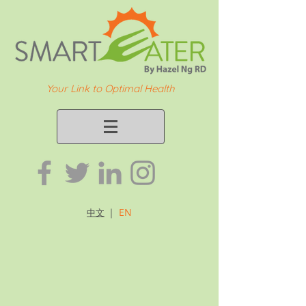
Your Link to Optimal Health
｜
EN
中文